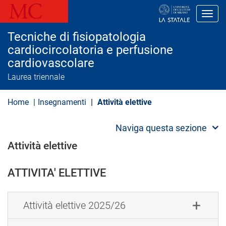
S
a
Toggl
l
t
Tecniche di fisiopatologia
a
a
cardiocircolatoria e perfusione
l
cardiovascolare
c
o
Laurea triennale
n
t
e
Home
Insegnamenti
Attività elettive
n
u
t
Naviga questa sezione
o
p
Attività elettive
r
i
n
ATTIVITA' ELETTIVE
c
i
p
a
Attività elettive 2025/26
l
e