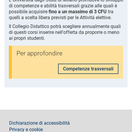
di competenze e abilità trasversali grazie alle quali è
possibile acquisire
fino a un massimo di 3 CFU
tra
quelli a scelta libera previsti per le Attività elettive.
Il Collegio Didattico potrà scegliere annualmente quali
di questi corsi inserire nell'offerta da proporre o meno
ai propri studenti.
Per approfondire
Competenze trasversali
footer
Dichiarazione di accessibilità
Privacy e cookie