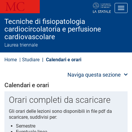
S
a
Toggl
l
t
Tecniche di fisiopatologia
a
a
cardiocircolatoria e perfusione
l
cardiovascolare
c
o
Laurea triennale
n
t
e
Home
Studiare
Calendari e orari
n
u
t
Naviga questa sezione
o
p
Calendari e orari
r
i
n
Orari completi da scaricare
c
i
Gli orari delle lezioni sono disponibili in file pdf da
p
scaricare, suddivisi per:
a
l
Semestre
e
Eventuale linea