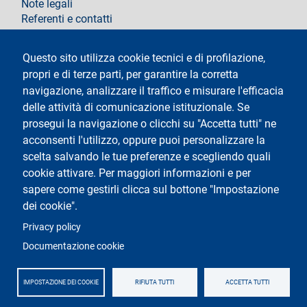
Note legali
Referenti e contatti
Segui La Statale su
Questo sito utilizza cookie tecnici e di profilazione,
propri e di terze parti, per garantire la corretta
navigazione, analizzare il traffico e misurare l'efficacia
delle attività di comunicazione istituzionale. Se
prosegui la navigazione o clicchi su "Accetta tutti" ne
acconsenti l'utilizzo, oppure puoi personalizzare la
Testo
Università degli Studi di Milano
scelta salvando le tue preferenze e scegliendo quali
Via Festa del Perdono 7 - 20122 Milano
cookie attivare. Per maggiori informazioni e per
Tel.
+39 02 5032 5032
Posta elettronica certificata
sapere come gestirli clicca sul bottone "Impostazione
dei cookie".
Logo
Privacy policy
Documentazione cookie
IMPOSTAZIONE DEI COOKIE
RIFIUTA TUTTI
ACCETTA TUTTI