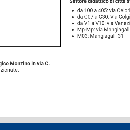
Settore didattico di città s
da 100 a 405: via Celor
da G07 a G30: Via Golgi
da V1 a V10: via Venez
Mp-Mp: via Mangiagalli
M03: Mangiagalli 31
ico Monzino in via C.
nzionate.