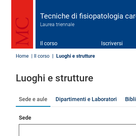
S
a
l
Tecniche di fisiopatologia ca
t
Laurea triennale
a
a
l
c
Il corso
Iscriversi
o
n
Home
Il corso
Luoghi e strutture
t
e
n
Luoghi e strutture
u
t
o
p
Sede e aule
Dipartimenti e Laboratori
Bibl
r
i
n
Sede
c
i
p
a