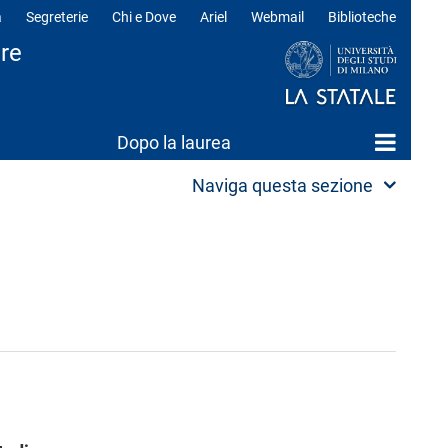
a
Segreterie
Chi e Dove
Ariel
Webmail
Biblioteche
ili
are
Dopo la laurea
Naviga questa sezione