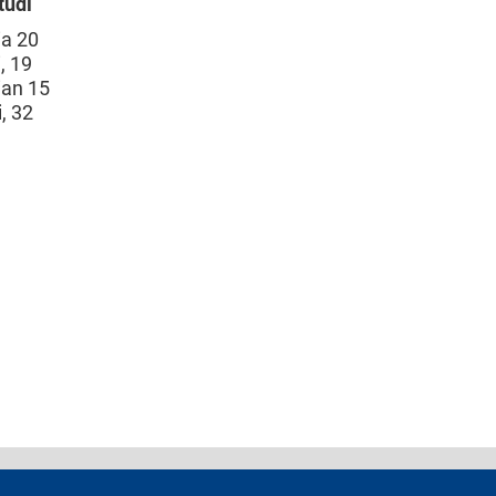
tudi
ia 20
, 19
ian 15
, 32