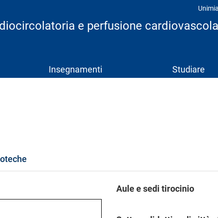
Unimi
Prof
rdiocircolatoria e perfusione cardiovascol
Insegnamenti
Studiare
ioteche
Aule e sedi tirocinio