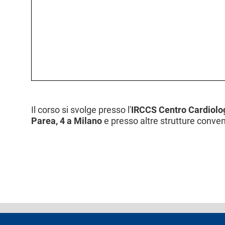
l
e
Il corso si svolge presso l'
IRCCS Centro Cardiolog
Parea, 4 a Milano
e presso altre strutture conve